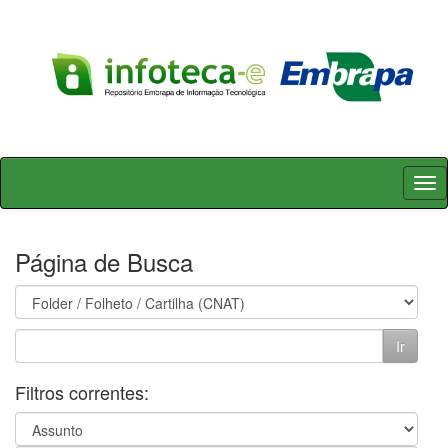
Skip
navigation
Página de Busca
Filtros correntes: