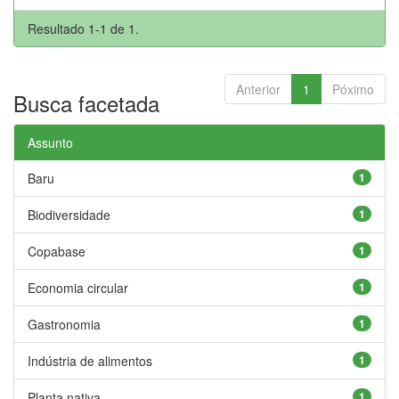
Resultado 1-1 de 1.
Anterior
1
Póximo
Busca facetada
Assunto
Baru
1
Biodiversidade
1
Copabase
1
Economia circular
1
Gastronomia
1
Indústria de alimentos
1
Planta nativa
1