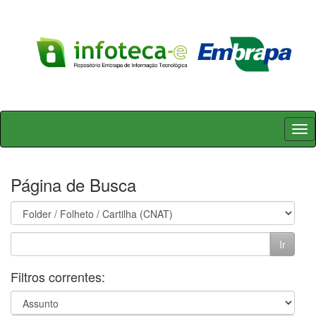
Skip
navigation
Página de Busca
Filtros correntes: