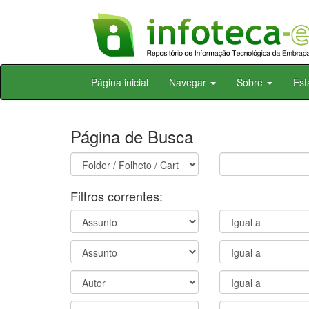
Skip
Página inicial
Navegar
Sobre
Est
navigation
Página de Busca
Filtros correntes: