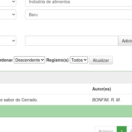
rdenar
Registro(s)
Autor(es)
 e sabor do Cerrado.
BONFIM, R. M.
Anterior
1