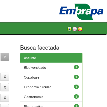
Busca facetada
Assunto
Biodiversidade
1
Copabase
1
Economia circular
1
Gastronomia
1
Planta nativa
1