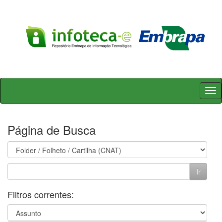
Skip
navigation
Página de Busca
Filtros correntes: