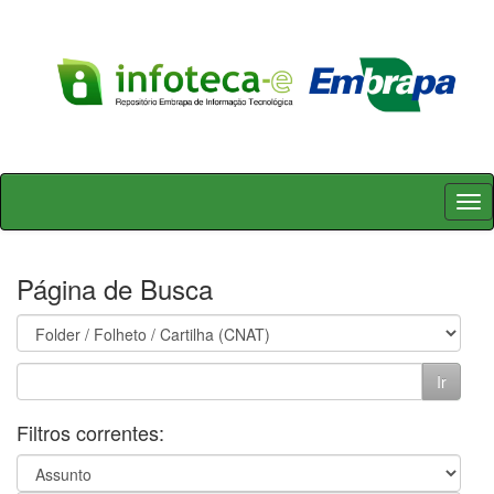
Skip
navigation
Página de Busca
Filtros correntes: