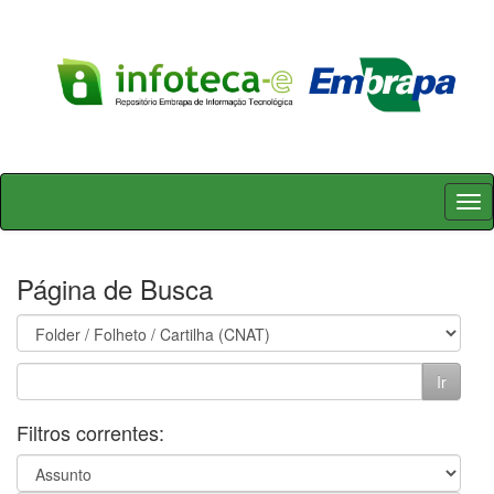
Skip
navigation
Página de Busca
Filtros correntes: