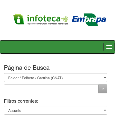
Skip
navigation
Página de Busca
Filtros correntes: