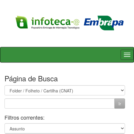
Skip
navigation
Página de Busca
Filtros correntes: