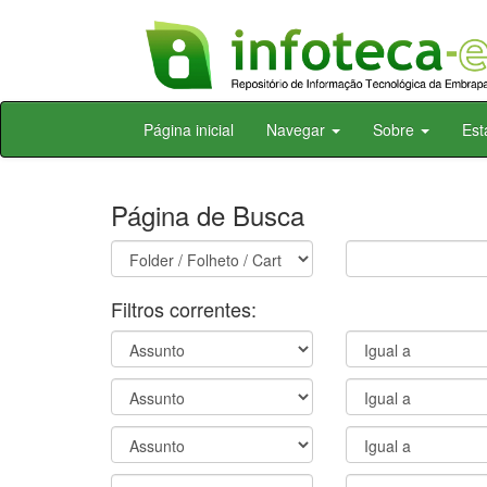
Skip
Página inicial
Navegar
Sobre
Est
navigation
Página de Busca
Filtros correntes: