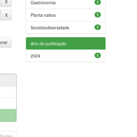
Gastronomia
1
Planta nativa
1
Sociobiodiversidade
1
Ano de publicação
2024
1
Póximo