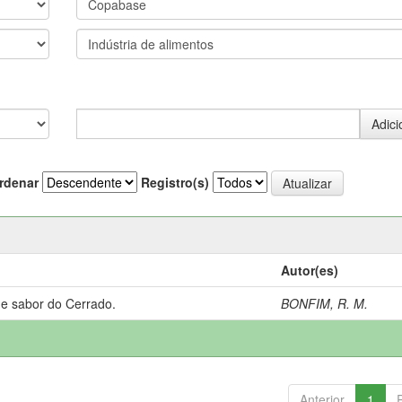
rdenar
Registro(s)
Autor(es)
 e sabor do Cerrado.
BONFIM, R. M.
Anterior
1