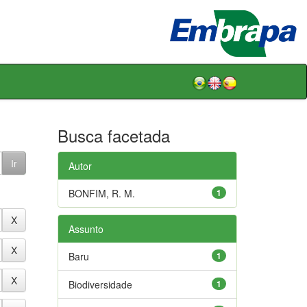
Busca facetada
Autor
BONFIM, R. M.
1
Assunto
Baru
1
Biodiversidade
1