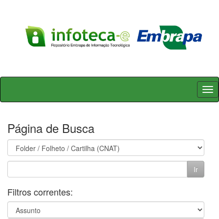
Skip
navigation
Página de Busca
Filtros correntes: