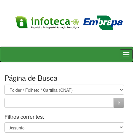
Skip
navigation
Página de Busca
Filtros correntes: