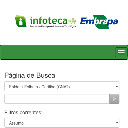
Skip
navigation
Página de Busca
Filtros correntes: