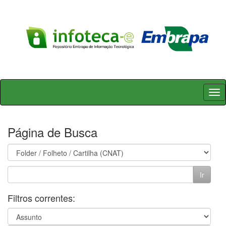
Skip
navigation
Página de Busca
Filtros correntes: