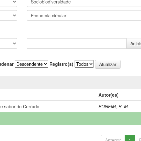
rdenar
Registro(s)
Autor(es)
 e sabor do Cerrado.
BONFIM, R. M.
Anterior
1