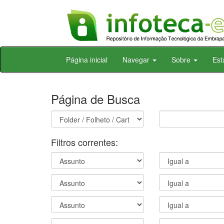
Skip
Página inicial
Navegar
Sobre
Est
navigation
Página de Busca
Filtros correntes: