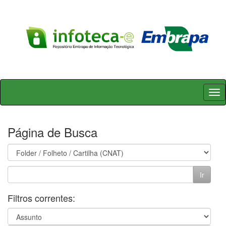
Skip
navigation
Página de Busca
Filtros correntes: