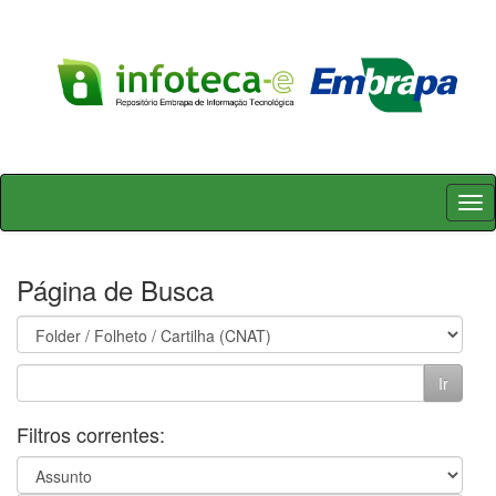
Skip
navigation
Página de Busca
Filtros correntes: