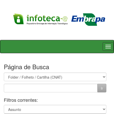
Skip
navigation
Página de Busca
Filtros correntes: