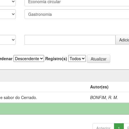
rdenar
Registro(s)
Autor(es)
 e sabor do Cerrado.
BONFIM, R. M.
Anterior
1