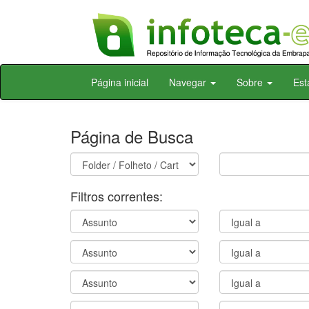
Skip
Página inicial
Navegar
Sobre
Est
navigation
Página de Busca
Filtros correntes: