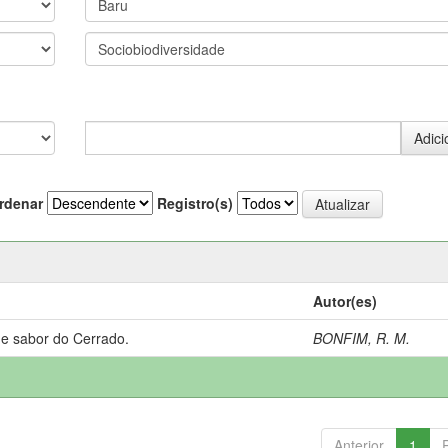
rdenar
Registro(s)
Autor(es)
 e sabor do Cerrado.
BONFIM, R. M.
Anterior
1