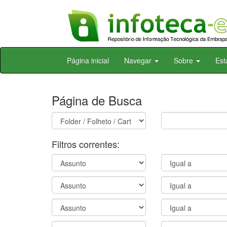
Skip
Página inicial
Navegar
Sobre
Est
navigation
Página de Busca
Filtros correntes: