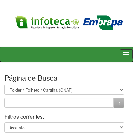
Skip
navigation
Página de Busca
Filtros correntes: