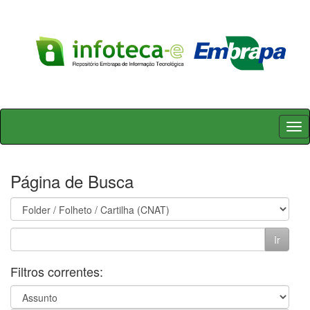
Skip
navigation
Página de Busca
Filtros correntes: