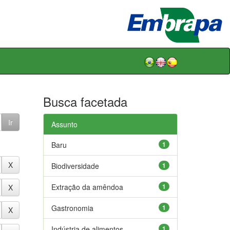
Busca facetada
Assunto
Baru
1
Biodiversidade
1
Extração da amêndoa
1
Gastronomia
1
Indústria de alimentos
1