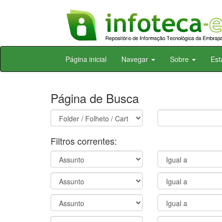
Skip
Página inicial
Navegar
Sobre
Est
navigation
Página de Busca
Filtros correntes: