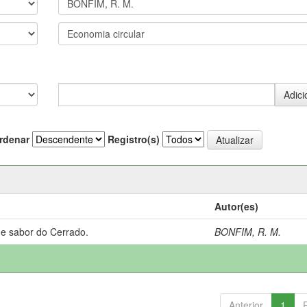
rdenar
Registro(s)
Autor(es)
 e sabor do Cerrado.
BONFIM, R. M.
Anterior
1