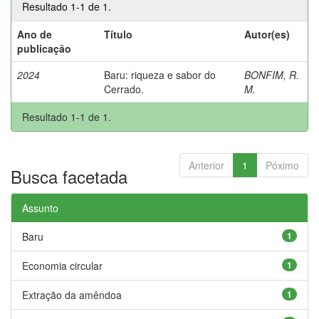
Resultado 1-1 de 1.
Ano de
Título
Autor(es)
publicação
2024
Baru: riqueza e sabor do
BONFIM, R.
Cerrado.
M.
Resultado 1-1 de 1.
Anterior
1
Póximo
Busca facetada
Assunto
Baru
1
Economia circular
1
Extração da amêndoa
1