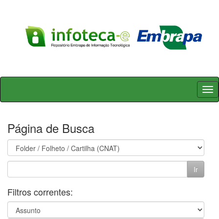
Skip
navigation
Página de Busca
Filtros correntes: