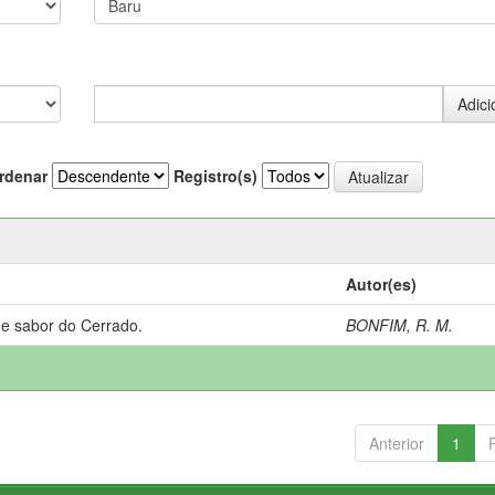
rdenar
Registro(s)
Autor(es)
 e sabor do Cerrado.
BONFIM, R. M.
Anterior
1