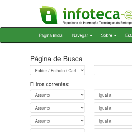
Skip
Página inicial
Navegar
Sobre
Est
navigation
Página de Busca
Filtros correntes: