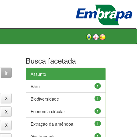
Busca facetada
Assunto
Baru
1
Biodiversidade
1
Economia circular
1
Extração da amêndoa
1
Gastronomia
1