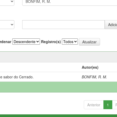
rdenar
Registro(s)
Autor(es)
 e sabor do Cerrado.
BONFIM, R. M.
Anterior
1