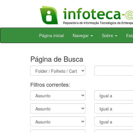
Skip
Página inicial
Navegar
Sobre
Est
navigation
Página de Busca
Filtros correntes: