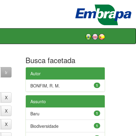
Busca facetada
Autor
BONFIM, R. M.
1
Assunto
Baru
1
Biodiversidade
1