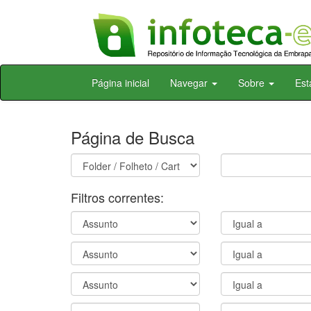
Skip
Página inicial
Navegar
Sobre
Est
navigation
Página de Busca
Filtros correntes: