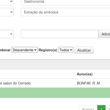
rdenar
Registro(s)
Autor(es)
 e sabor do Cerrado.
BONFIM, R. M.
Anterior
1