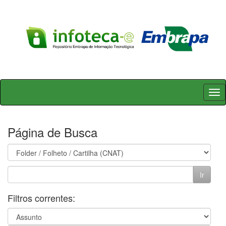
Skip
navigation
Página de Busca
Filtros correntes: