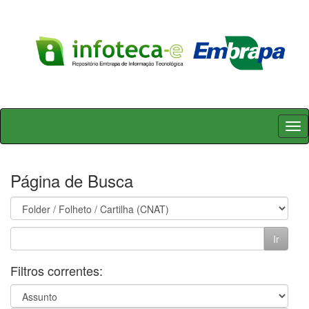
Skip
navigation
Página de Busca
Filtros correntes: