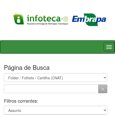
Skip
navigation
Página de Busca
Filtros correntes: