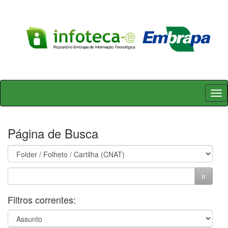
Skip
navigation
Página de Busca
Filtros correntes: