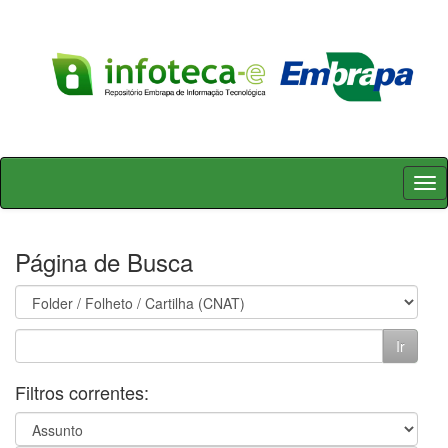
Skip
navigation
Página de Busca
Filtros correntes: