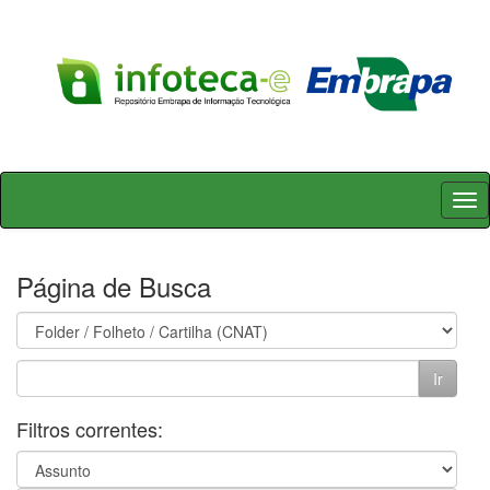
Skip
navigation
Página de Busca
Filtros correntes: