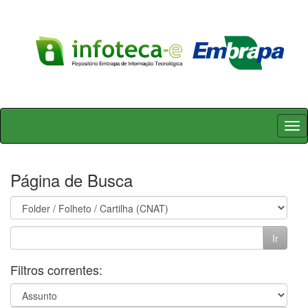
Skip
navigation
Página de Busca
Filtros correntes: