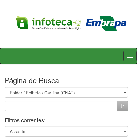
Skip
navigation
Página de Busca
Filtros correntes: