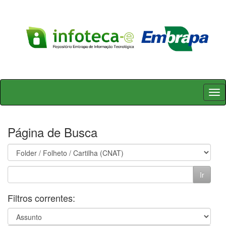
Skip
navigation
Página de Busca
Filtros correntes: