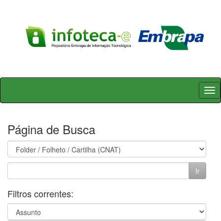
Skip
navigation
Página de Busca
Filtros correntes: