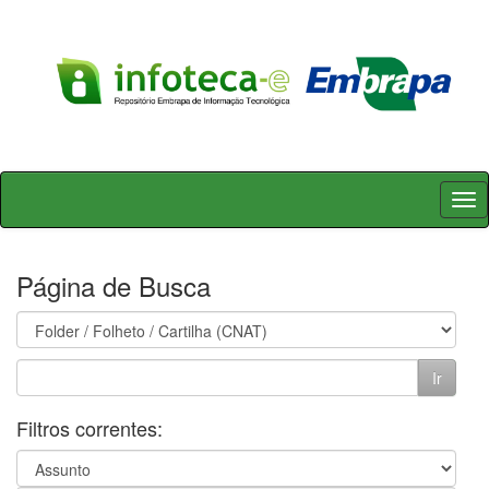
Skip
navigation
Página de Busca
Filtros correntes: