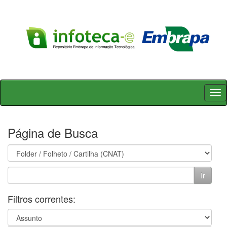
Skip
navigation
Página de Busca
Filtros correntes: