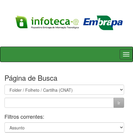
Skip
navigation
Página de Busca
Filtros correntes: