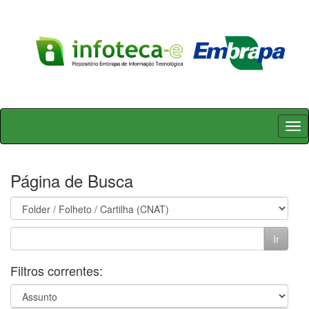
Skip
navigation
Página de Busca
Filtros correntes: