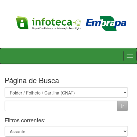
Skip
navigation
Página de Busca
Filtros correntes: