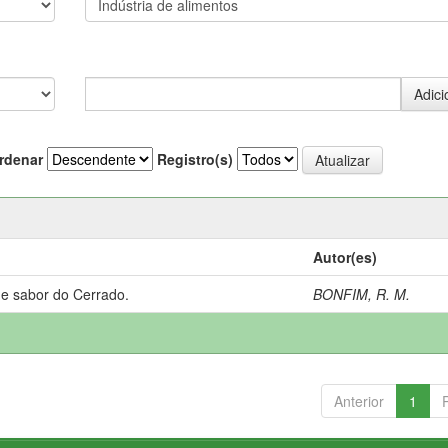
rdenar
Registro(s)
Autor(es)
 e sabor do Cerrado.
BONFIM, R. M.
Anterior
1