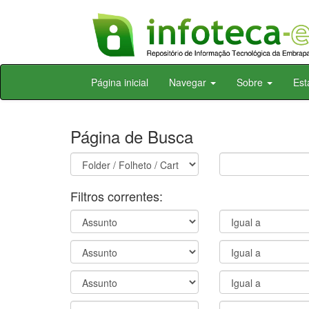
Skip
Página inicial
Navegar
Sobre
Est
navigation
Página de Busca
Filtros correntes: