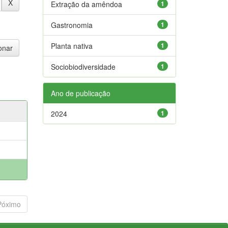
Extração da amêndoa
1
Gastronomia
1
Planta nativa
1
Sociobiodiversidade
1
Ano de publicação
2024
1
Póximo