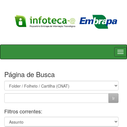
Skip
navigation
Página de Busca
Filtros correntes: