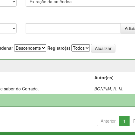
rdenar
Registro(s)
Autor(es)
 e sabor do Cerrado.
BONFIM, R. M.
Anterior
1