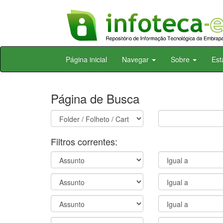
Skip
Página inicial
Navegar
Sobre
Est
navigation
Página de Busca
Filtros correntes: