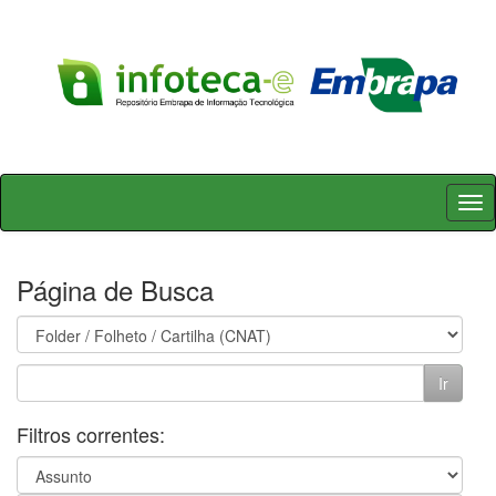
Skip
navigation
Página de Busca
Filtros correntes: