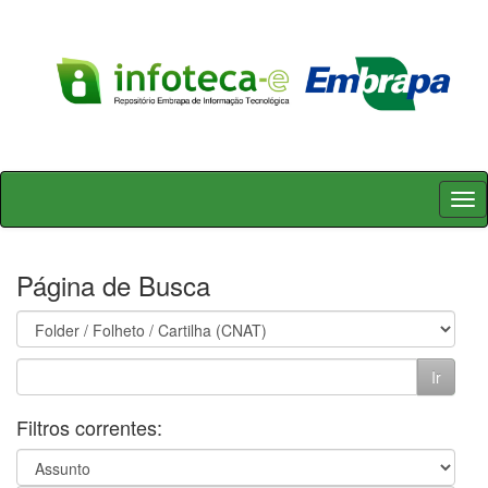
Skip
navigation
Página de Busca
Filtros correntes: