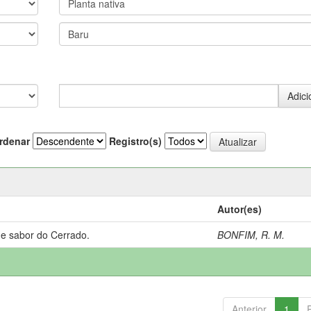
rdenar
Registro(s)
Autor(es)
 e sabor do Cerrado.
BONFIM, R. M.
Anterior
1