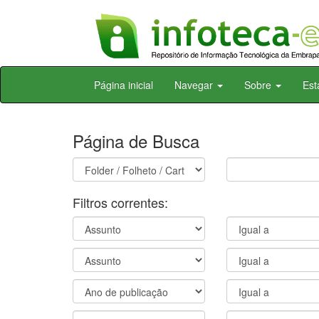
Skip
Página inicial
Navegar
Sobre
Est
navigation
Página de Busca
Filtros correntes: