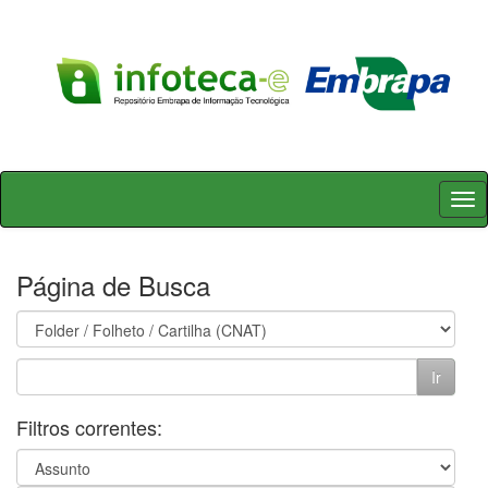
Skip
navigation
Página de Busca
Filtros correntes: