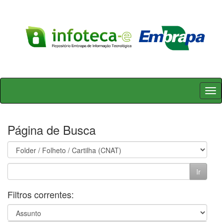
Skip
navigation
Página de Busca
Filtros correntes: