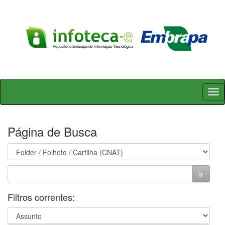
Skip
navigation
Página de Busca
Filtros correntes: